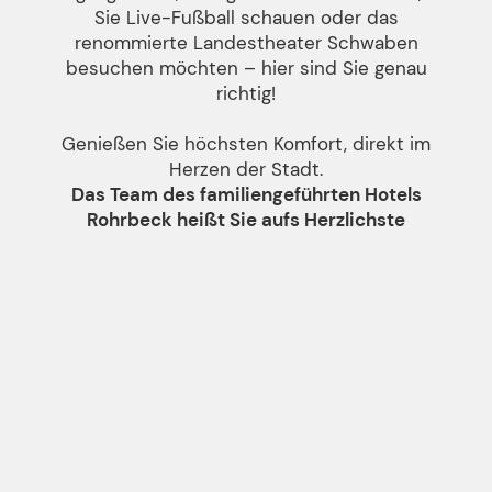
Sie Live-Fußball schauen oder das
renommierte Landestheater Schwaben
besuchen möchten – hier sind Sie genau
richtig!
Genießen Sie höchsten Komfort, direkt im
Herzen der Stadt.
Das Team des familiengeführten Hotels
Rohrbeck heißt Sie aufs Herzlichste
willkommen.
ONLINE BUCHEN
TAGUNGSRÄUME FÜR
ROHRBECKS
ALLGÄU AIRPORT
MEMMINGEN
ZIMMER
ALLE ANLÄSSE
RESTAURANT
HOTEL | AM SCHRANNENPLATZ