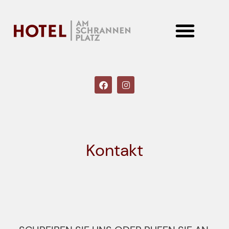
ROHRBECKS RESTAURANT
Kontakt